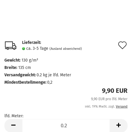
Lieferzeit:
A
ca. 3-5 Tage
(Ausland abweichend)
d
Gewicht:
130 g/m²
M
Breite:
135 cm
Versandgewicht:
0.2
kg je lfd. Meter
Mindestbestellmenge:
0,2
9,90 EUR
9,90 EUR pro lfd. Meter
inkl. 19% MwSt. zzgl.
Versand
lfd. Meter:
lfd.
Meter