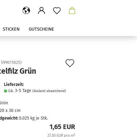
STICKEN
GUTSCHEINE
Auf
:
599011825
)
elfilz Grün
den
Merkzettel
Lieferzeit:
ca. 3-5 Tage
(Ausland abweichend)
Grün
20 x 30 cm
dgewicht:
0.025
kg je Stk.
1,65 EUR
27,50 EUR pro m²