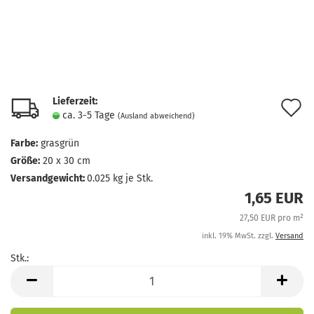
Lieferzeit:
A
ca. 3-5 Tage
(Ausland abweichend)
d
Farbe:
grasgrün
M
Größe:
20 x 30 cm
Versandgewicht:
0.025
kg je Stk.
1,65 EUR
27,50 EUR pro m²
inkl. 19% MwSt. zzgl.
Versand
Stk.:
Stk.