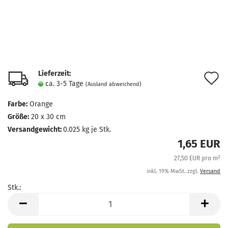
Lieferzeit:
A
ca. 3-5 Tage
(Ausland abweichend)
d
Farbe:
Orange
M
Größe:
20 x 30 cm
Versandgewicht:
0.025
kg je Stk.
1,65 EUR
27,50 EUR pro m²
inkl. 19% MwSt. zzgl.
Versand
Stk.:
Stk.