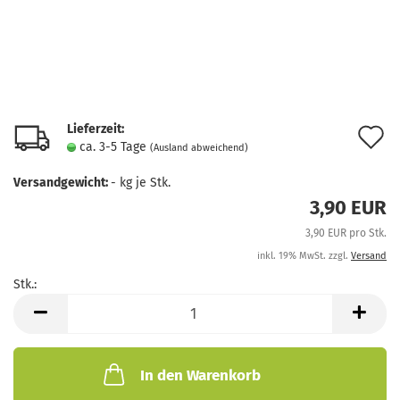
Lieferzeit:
A
ca. 3-5 Tage
(Ausland abweichend)
d
Versandgewicht:
-
kg je Stk.
M
3,90 EUR
3,90 EUR pro Stk.
inkl. 19% MwSt. zzgl.
Versand
Stk.:
Stk.
In den Warenkorb