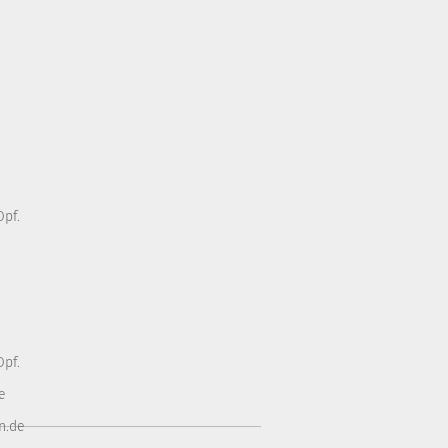
pf.
pf.
e
n.de