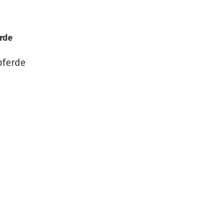
rde
pferde