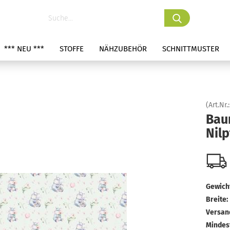
*** NEU ***
STOFFE
NÄHZUBEHÖR
SCHNITTMUSTER
(Art.Nr.
Bau
Nil
Gewicht
Breite:
Versan
Mindes