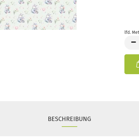
lfd. Met
lfd.
Meter
BESCHREIBUNG