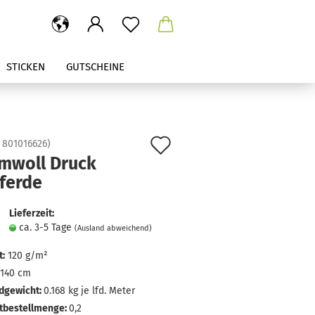
STICKEN
GUTSCHEINE
Auf
:
801016626
)
mwoll Druck
den
pferde
Merkzettel
Lieferzeit:
ca. 3-5 Tage
(Ausland abweichend)
:
120 g/m²
140 cm
dgewicht:
0.168
kg je lfd. Meter
tbestellmenge:
0,2