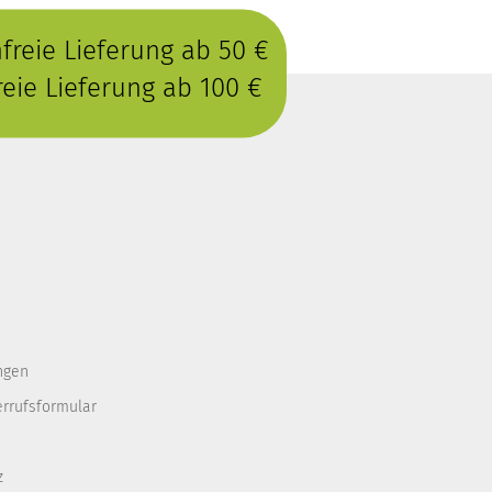
reie Lieferung ab 50 €
eie Lieferung ab 100 €
ngen
errufsformular
z