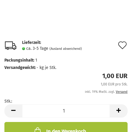
Lieferzeit:
A
ca. 3-5 Tage
(Ausland abweichend)
d
Packungsinhalt:
1
M
Versandgewicht:
-
kg je Stk.
1,00 EUR
1,00 EUR pro Stk.
inkl. 19% MwSt. zzgl.
Versand
Stk.:
Stk.
In den Warenkorb