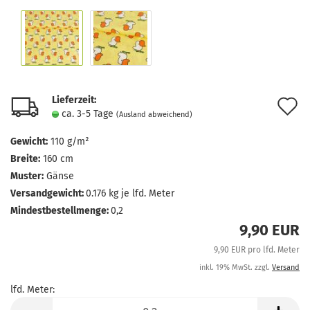
Lieferzeit:
A
ca. 3-5 Tage
(Ausland abweichend)
d
Gewicht:
110 g/m²
M
Breite:
160 cm
Muster:
Gänse
Versandgewicht:
0.176
kg je lfd. Meter
Mindestbestellmenge:
0,2
9,90 EUR
9,90 EUR pro lfd. Meter
inkl. 19% MwSt. zzgl.
Versand
lfd. Meter:
lfd.