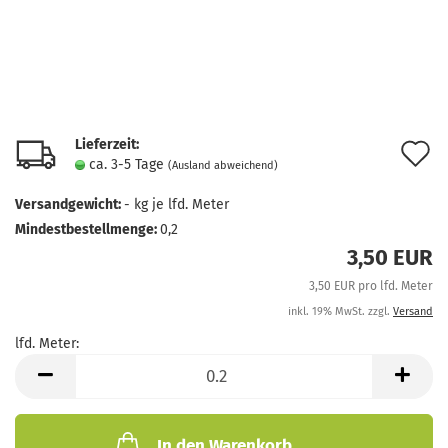
Lieferzeit:
A
ca. 3-5 Tage
(Ausland abweichend)
d
Versandgewicht:
-
kg je lfd. Meter
M
Mindestbestellmenge:
0,2
3,50 EUR
3,50 EUR pro lfd. Meter
inkl. 19% MwSt. zzgl.
Versand
lfd. Meter:
lfd.
Meter
In den Warenkorb