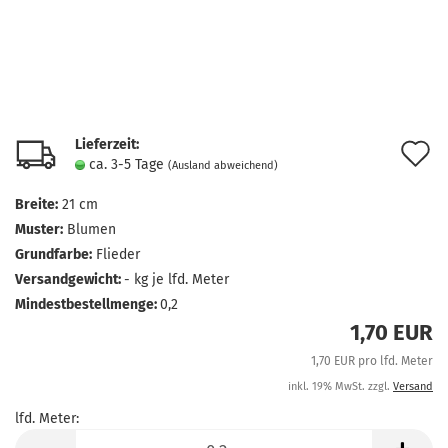
Lieferzeit:
A
ca. 3-5 Tage
(Ausland abweichend)
d
Breite:
21 cm
M
Muster:
Blumen
Grundfarbe:
Flieder
Versandgewicht:
-
kg je lfd. Meter
Mindestbestellmenge:
0,2
1,70 EUR
1,70 EUR pro lfd. Meter
inkl. 19% MwSt. zzgl.
Versand
lfd. Meter:
lfd.