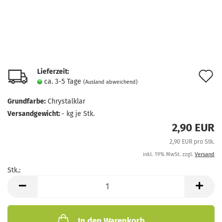
Lieferzeit:
A
ca. 3-5 Tage
(Ausland abweichend)
d
Grundfarbe:
Chrystalklar
M
Versandgewicht:
-
kg je Stk.
2,90 EUR
2,90 EUR pro Stk.
inkl. 19% MwSt. zzgl.
Versand
Stk.:
Stk.
In den Warenkorb