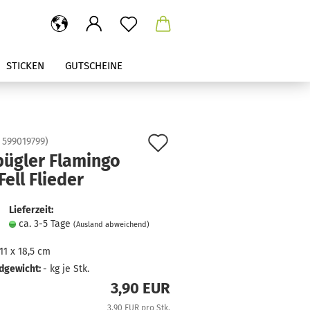
STICKEN
GUTSCHEINE
Auf
:
599019799
)
bügler Flamingo
den
Fell Flieder
Merkzettel
Lieferzeit:
ca. 3-5 Tage
(Ausland abweichend)
11 x 18,5 cm
dgewicht:
-
kg je Stk.
3,90 EUR
3,90 EUR pro Stk.