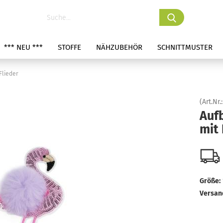
*** NEU ***
STOFFE
NÄHZUBEHÖR
SCHNITTMUSTER
Flieder
(Art.Nr.
Auf
mit 
Größe:
Versan