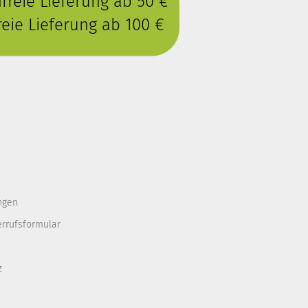
reie Lieferung ab 50 €
eie Lieferung ab 100 €
ngen
errufsformular
z