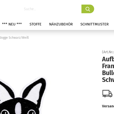
*** NEU ***
STOFFE
NÄHZUBEHÖR
SCHNITTMUSTER
ldogge Schwarz/Weiß
(Art.Nr.
Auf
Fra
Bul
Sch
Versan