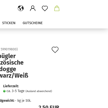
STICKEN
GUTSCHEINE
Auf
:
599019800
)
bügler
den
nzösische
Merkzettel
ldogge
warz/Weiß
Lieferzeit:
ca. 3-5 Tage
(Ausland abweichend)
dgewicht:
-
kg je Stk.
2,50 EUR