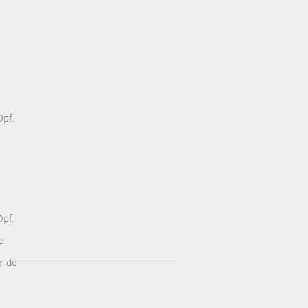
pf.
pf.
e
n.de