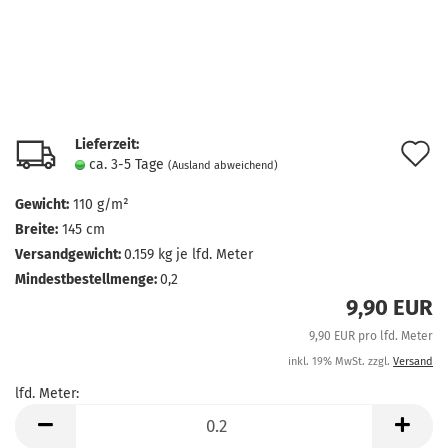
Lieferzeit:
A
ca. 3-5 Tage
(Ausland abweichend)
d
Gewicht:
110 g/m²
M
Breite:
145 cm
Versandgewicht:
0.159
kg je lfd. Meter
Mindestbestellmenge:
0,2
9,90 EUR
9,90 EUR pro lfd. Meter
inkl. 19% MwSt. zzgl.
Versand
lfd. Meter:
lfd.
Meter