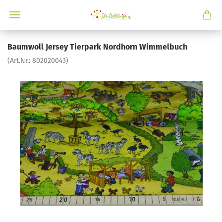
Baumwoll Jersey Tierpark Nordhorn Wimmelbuch
(Art.Nr.:
802020043
)