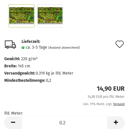
Lieferzeit:
A
ca. 3-5 Tage
(Ausland abweichend)
d
Gewicht:
220 g/m²
M
Breite:
145 cm
Versandgewicht:
0.319
kg je lfd. Meter
Mindestbestellmenge:
0,2
14,90 EUR
14,90 EUR pro lfd. Meter
inkl. 19% MwSt. zzgl.
Versand
lfd. Meter:
lfd.
Meter