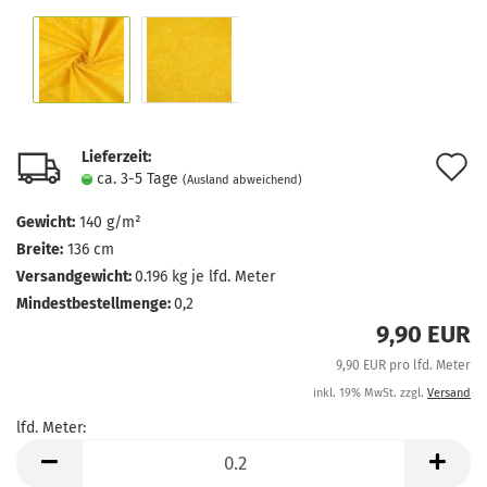
Lieferzeit:
A
ca. 3-5 Tage
(Ausland abweichend)
d
Gewicht:
140 g/m²
M
Breite:
136 cm
Versandgewicht:
0.196
kg je lfd. Meter
Mindestbestellmenge:
0,2
9,90 EUR
9,90 EUR pro lfd. Meter
inkl. 19% MwSt. zzgl.
Versand
lfd. Meter:
lfd.
Meter