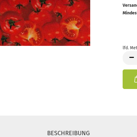
Versan
Mindes
lfd. Met
lfd.
Meter
BESCHREIBUNG