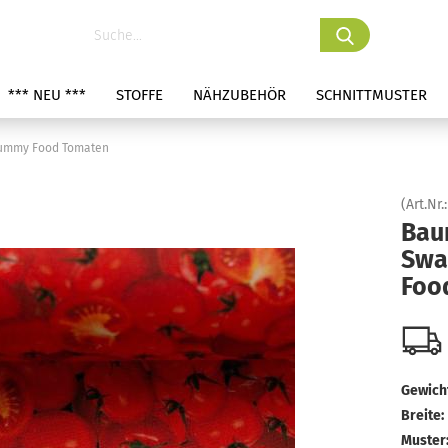
*** NEU ***
STOFFE
NÄHZUBEHÖR
SCHNITTMUSTER
Yummy Food Tomaten
(Art.Nr.
Bau
Swa
Foo
Gewicht
Breite:
Muster