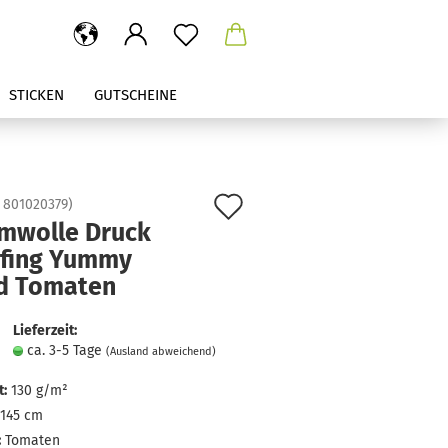
STICKEN
GUTSCHEINE
Auf
:
801020379
)
mwolle Druck
den
fing Yummy
Merkzettel
d Tomaten
Lieferzeit:
ca. 3-5 Tage
(Ausland abweichend)
:
130 g/m²
145 cm
:
Tomaten