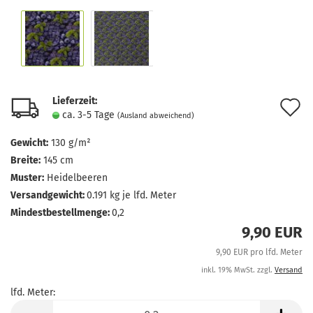
Lieferzeit:
A
ca. 3-5 Tage
(Ausland abweichend)
d
Gewicht:
130 g/m²
M
Breite:
145 cm
Muster:
Heidelbeeren
Versandgewicht:
0.191
kg je lfd. Meter
Mindestbestellmenge:
0,2
9,90 EUR
9,90 EUR pro lfd. Meter
inkl. 19% MwSt. zzgl.
Versand
lfd. Meter:
lfd.