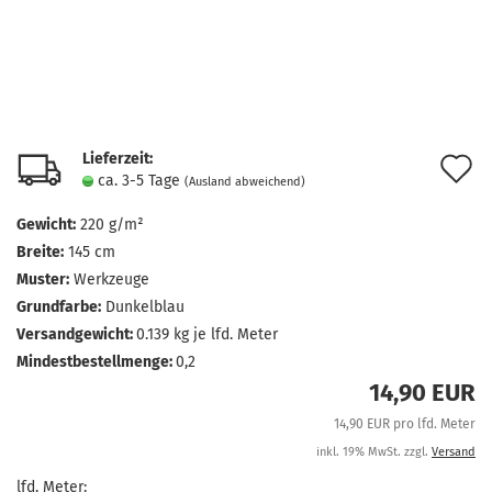
Lieferzeit:
A
ca. 3-5 Tage
(Ausland abweichend)
d
Gewicht:
220 g/m²
M
Breite:
145 cm
Muster:
Werkzeuge
Grundfarbe:
Dunkelblau
Versandgewicht:
0.139
kg je lfd. Meter
Mindestbestellmenge:
0,2
14,90 EUR
14,90 EUR pro lfd. Meter
inkl. 19% MwSt. zzgl.
Versand
lfd. Meter: