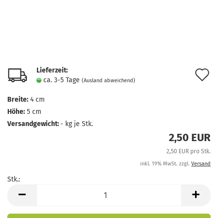
Lieferzeit:
A
ca. 3-5 Tage
(Ausland abweichend)
d
Breite:
4 cm
M
Höhe:
5 cm
Versandgewicht:
-
kg je Stk.
2,50 EUR
2,50 EUR pro Stk.
inkl. 19% MwSt. zzgl.
Versand
Stk.:
Stk.