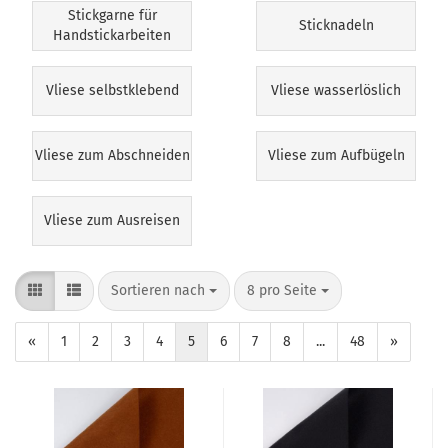
Stickgarne für
Sticknadeln
Handstickarbeiten
Vliese selbstklebend
Vliese wasserlöslich
Vliese zum Abschneiden
Vliese zum Aufbügeln
Vliese zum Ausreisen
Sortieren nach
8 pro Seite
«
1
2
3
4
5
6
7
8
...
48
»