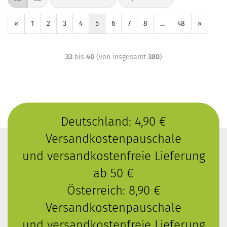
«
1
2
3
4
5
6
7
8
...
48
»
33
bis
40
(von insgesamt
380
)
Deutschland: 4,90 €
Versandkostenpauschale
und versandkostenfreie Lieferung
ab 50 €
Österreich: 8,90 €
Versandkostenpauschale
und versandkostenfreie Lieferung