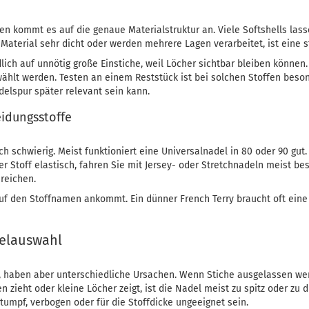
en kommt es auf die genaue Materialstruktur an. Viele Softshells lass
s Material sehr dicht oder werden mehrere Lagen verarbeitet, ist eine
ich auf unnötig große Einstiche, weil Löcher sichtbar bleiben können. 
ählt werden. Testen an einem Reststück ist bei solchen Stoffen besond
elspur später relevant sein kann.
eidungsstoffe
ch schwierig. Meist funktioniert eine Universalnadel in 80 oder 90 gu
r Stoff elastisch, fahren Sie mit Jersey- oder Stretchnadeln meist bess
reichen.
 auf den Stoffnamen ankommt. Ein dünner French Terry braucht oft eine
delauswahl
haben aber unterschiedliche Ursachen. Wenn Stiche ausgelassen werde
n zieht oder kleine Löcher zeigt, ist die Nadel meist zu spitz oder zu 
tumpf, verbogen oder für die Stoffdicke ungeeignet sein.