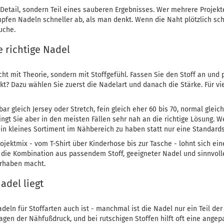
 Detail, sondern Teil eines sauberen Ergebnisses. Wer mehrere Projekt
mpfen Nadeln schneller ab, als man denkt. Wenn die Naht plötzlich schl
uche.
e richtige Nadel
cht mit Theorie, sondern mit Stoffgefühl. Fassen Sie den Stoff an und p
t? Dazu wählen Sie zuerst die Nadelart und danach die Stärke. Für vie
ar gleich Jersey oder Stretch, fein gleich eher 60 bis 70, normal gleich
ringt Sie aber in den meisten Fällen sehr nah an die richtige Lösung. 
 ein kleines Sortiment im Nähbereich zu haben statt nur eine Standards
jektmix - vom T-Shirt über Kinderhose bis zur Tasche - lohnt sich eine
on die Kombination aus passendem Stoff, geeigneter Nadel und sinnvol
orhaben macht.
adel liegt
adeln für Stoffarten auch ist - manchmal ist die Nadel nur ein Teil der
 Lagen der Nähfußdruck, und bei rutschigen Stoffen hilft oft eine ang