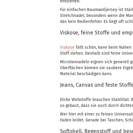
entstehen.
Für einfachen Baumwolljersey ist Stär
Stretchnadel, besonders wenn die Masc
das kein Bedienfehler. Es liegt oft sch
Viskose, feine Stoffe und emp
Viskose
fällt schön, kann beim Nähen 
Stoff ziehen. Deshalb sind feine Unive
Microtexnadeln eignen sich generell gu
Oberflächen können sie saubere Ergebni
Material beschädigen kann.
Jeans, Canvas und feste Stoff
Dicke Webstoffe brauchen Stabilität. B
so gebaut, dass sie auch durch dicht
Wer hier mit einer zu feinen Universa
Faden leidet. Gerade bei Taschen, Schü
Softshell, Regenstoff und bes