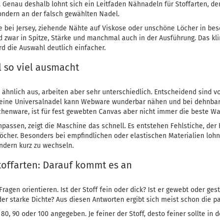
l. Genau deshalb lohnt sich ein Leitfaden Nähnadeln für Stoffarten, 
ondern an der falsch gewählten Nadel.
bei Jersey, ziehende Nähte auf Viskose oder unschöne Löcher in besc
zwar in Spitze, Stärke und manchmal auch in der Ausführung. Das klin
ird die Auswahl deutlich einfacher.
 so viel ausmacht
ähnlich aus, arbeiten aber sehr unterschiedlich. Entscheidend sind vo
 feine Universalnadel kann Webware wunderbar nähen und bei dehnbar
henware, ist für fest gewebten Canvas aber nicht immer die beste Wa
ssen, zeigt die Maschine das schnell. Es entstehen Fehlstiche, der Fa
öcher. Besonders bei empfindlichen oder elastischen Materialien lohnt
ndern kurz zu wechseln.
toffarten: Darauf kommt es an
Fragen orientieren. Ist der Stoff fein oder dick? Ist er gewebt oder ge
der starke Dichte? Aus diesen Antworten ergibt sich meist schon die p
80, 90 oder 100 angegeben. Je feiner der Stoff, desto feiner sollte in 