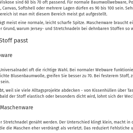
Viskose sind 60 bis 70 oft passend. Für normale Baumwollwebware, Po
ns, Canvas, Softshell oder mehrere Lagen dürfen es 90 bis 100 sein. Seh
reich ist man mit diesem Bereich meist gut aufgestellt.
rägt meist eine normale, leicht scharfe Spitze. Maschenware braucht e
der Grund, warum Jersey- und Stretchnadeln bei dehnbaren Stoffen so w
toff passt
bware
Universalnadel oft die richtige Wahl. Bei normaler Webware funktionier
 leichte Blusenbaumwolle, greifen Sie besser zu 70. Bei festerem Stoff
sein.
t, weil sie viele Alltagsprojekte abdecken - von Kissenhüllen über Tas
bald der Stoff elastisch oder besonders dicht wird, lohnt sich der Wec
e Maschenware
r Stretchnadel genäht werden. Der Unterschied klingt klein, macht in d
ie die Maschen eher verdrängt als verletzt. Das reduziert Fehlstiche 