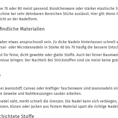
ke 70 oder 80 meist passend. Bündchenware oder stärker elastische Sto
hine bei sehr dehnbaren Bereichen Stiche auslässt. Hier gilt: Wenn Ih
licht an der Nadelform.
findliche Materialien
aber etwas anspruchsvoll sein. Zu dicke Nadeln hinterlassen schnell s
rsal- oder Microtexnadeln in Stärke 60 bis 70 häufig die bessere Entsc
t für feine, dicht gewebte oder glatte Stoffe. Auch bei feiner Baumwol
sse bringen. Der Nachteil: Bei Strickstoffen sind sie meist keine gute
e
ei Jeansstoff, Canvas oder kräftiger Taschenware sind Jeansnadeln sinn
ere Gewebe und Nahtkreuzungen sauber arbeiten.
lnadel näht, merkt schnell die Grenzen. Die Nadel kann sich verbiegen,
rzen, Kissen oder Jacken aus festem Material spart die richtige Nadel 
chichtete Stoffe