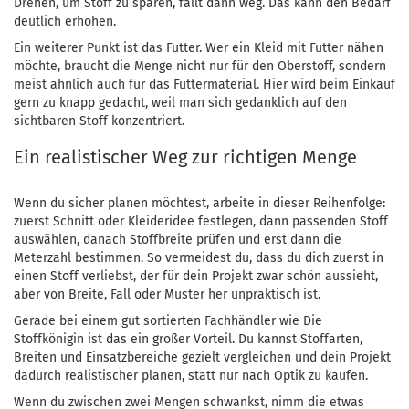
Drehen, um Stoff zu sparen, fällt dann weg. Das kann den Bedarf
deutlich erhöhen.
Ein weiterer Punkt ist das Futter. Wer ein Kleid mit Futter nähen
möchte, braucht die Menge nicht nur für den Oberstoff, sondern
meist ähnlich auch für das Futtermaterial. Hier wird beim Einkauf
gern zu knapp gedacht, weil man sich gedanklich auf den
sichtbaren Stoff konzentriert.
Ein realistischer Weg zur richtigen Menge
Wenn du sicher planen möchtest, arbeite in dieser Reihenfolge:
zuerst Schnitt oder Kleideridee festlegen, dann passenden Stoff
auswählen, danach Stoffbreite prüfen und erst dann die
Meterzahl bestimmen. So vermeidest du, dass du dich zuerst in
einen Stoff verliebst, der für dein Projekt zwar schön aussieht,
aber von Breite, Fall oder Muster her unpraktisch ist.
Gerade bei einem gut sortierten Fachhändler wie Die
Stoffkönigin ist das ein großer Vorteil. Du kannst Stoffarten,
Breiten und Einsatzbereiche gezielt vergleichen und dein Projekt
dadurch realistischer planen, statt nur nach Optik zu kaufen.
Wenn du zwischen zwei Mengen schwankst, nimm die etwas