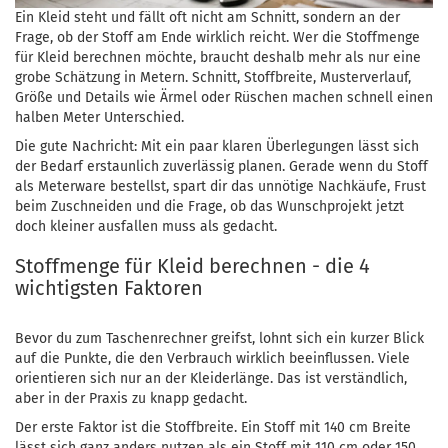
Ein Kleid steht und fällt oft nicht am Schnitt, sondern an der
Frage, ob der Stoff am Ende wirklich reicht. Wer die Stoffmenge
für Kleid berechnen möchte, braucht deshalb mehr als nur eine
grobe Schätzung in Metern. Schnitt, Stoffbreite, Musterverlauf,
Größe und Details wie Ärmel oder Rüschen machen schnell einen
halben Meter Unterschied.
Die gute Nachricht: Mit ein paar klaren Überlegungen lässt sich
der Bedarf erstaunlich zuverlässig planen. Gerade wenn du Stoff
als Meterware bestellst, spart dir das unnötige Nachkäufe, Frust
beim Zuschneiden und die Frage, ob das Wunschprojekt jetzt
doch kleiner ausfallen muss als gedacht.
Stoffmenge für Kleid berechnen - die 4
wichtigsten Faktoren
Bevor du zum Taschenrechner greifst, lohnt sich ein kurzer Blick
auf die Punkte, die den Verbrauch wirklich beeinflussen. Viele
orientieren sich nur an der Kleiderlänge. Das ist verständlich,
aber in der Praxis zu knapp gedacht.
Der erste Faktor ist die Stoffbreite. Ein Stoff mit 140 cm Breite
lässt sich ganz anders nutzen als ein Stoff mit 110 cm oder 150