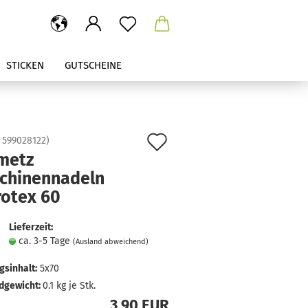
STICKEN
GUTSCHEINE
Auf
:
599028122
)
metz
den
chinennadeln
Merkzettel
rotex 60
Lieferzeit:
ca. 3-5 Tage
(Ausland abweichend)
sinhalt:
5x70
dgewicht:
0.1
kg je Stk.
3,90 EUR