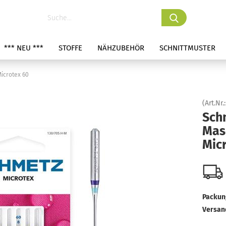
*** NEU ***
STOFFE
NÄHZUBEHÖR
SCHNITTMUSTER
icrotex 60
(Art.Nr.
Sch
Mas
Mic
Packung
Versan