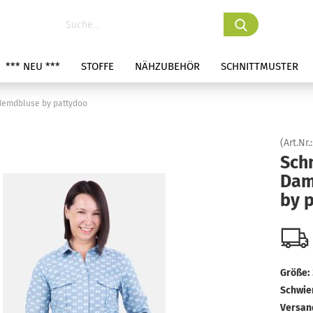
*** NEU ***
STOFFE
NÄHZUBEHÖR
SCHNITTMUSTER
Hemdbluse by pattydoo
(Art.Nr.
Schn
Dam
by 
Größe:
Schwier
Versan