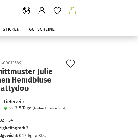
STICKEN
GUTSCHEINE
Auf
:
400013589
)
ittmuster Julie
den
en Hemdbluse
Merkzettel
pattydoo
Lieferzeit:
ca. 3-5 Tage
(Ausland abweichend)
32 - 54
igkeitsgrad:
3
dgewicht:
0.24
kg je Stk.