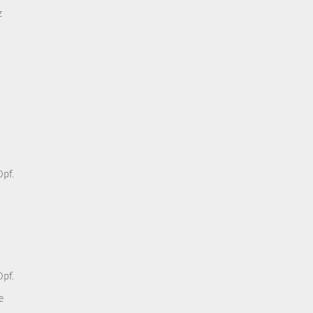
z
pf.
pf.
e