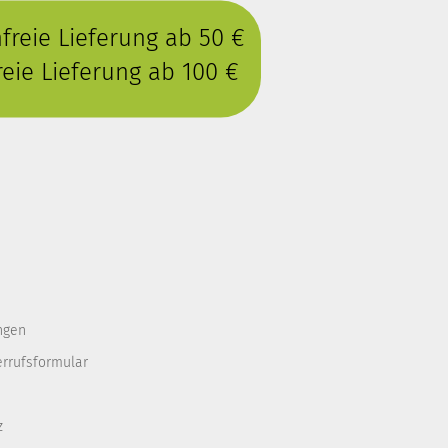
reie Lieferung ab 50 €
eie Lieferung ab 100 €
ngen
errufsformular
z