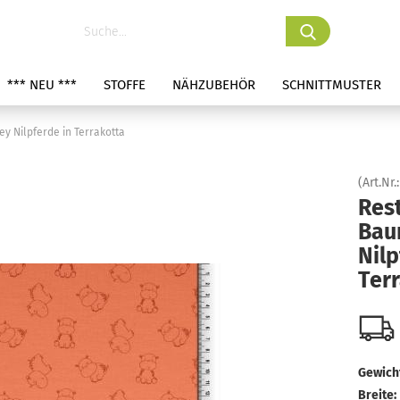
*** NEU ***
STOFFE
NÄHZUBEHÖR
SCHNITTMUSTER
y Nilpferde in Terrakotta
(Art.Nr.
Res
Bau
Nilp
Ter
Gewicht
Breite: