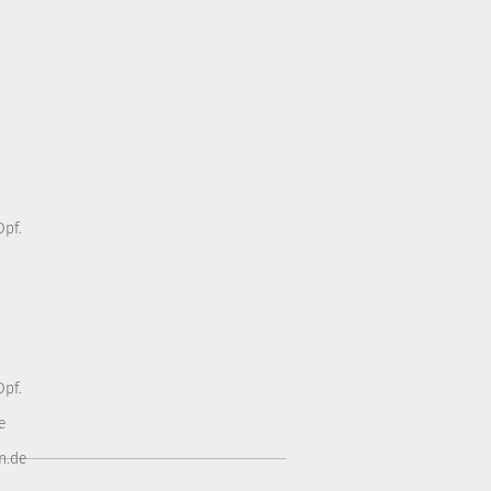
pf.
pf.
e
n.de