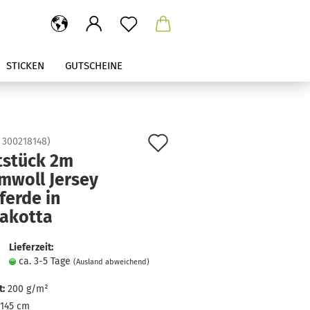
STICKEN
GUTSCHEINE
Auf
:
300218148
)
tstück 2m
den
mwoll Jersey
Merkzettel
ferde in
rakotta
Lieferzeit:
ca. 3-5 Tage
(Ausland abweichend)
:
200 g/m²
145 cm