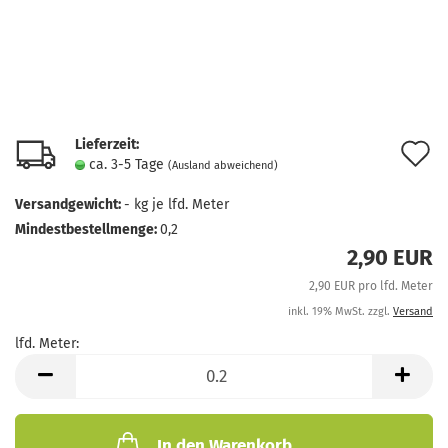
Lieferzeit:
A
ca. 3-5 Tage
(Ausland abweichend)
d
Versandgewicht:
-
kg je lfd. Meter
M
Mindestbestellmenge:
0,2
2,90 EUR
2,90 EUR pro lfd. Meter
inkl. 19% MwSt. zzgl.
Versand
lfd. Meter:
lfd.
Meter
In den Warenkorb