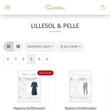
LILLESOL & PELLE
Sortieren nach
8 pro Seite
«
1
2
3
4
»
SOLD OUT
Papierschnittmuster
Papierschnittmuster