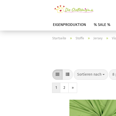
EIGENPRODUKTION
% SALE %
»
»
»
Startseite
Stoffe
Jersey
Vi
Sortieren nach
8 
1
2
»