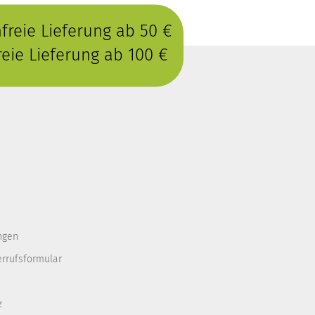
reie Lieferung ab 50 €
eie Lieferung ab 100 €
ngen
errufsformular
z