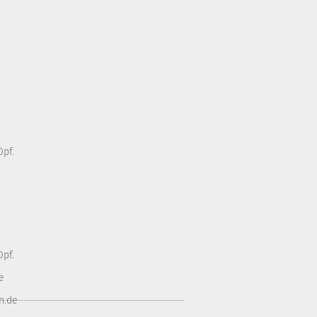
pf.
pf.
e
n.de