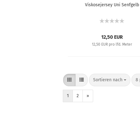
Viskosejersey Uni Senfgelb
12,50 EUR
12,50 EUR pro lfd. Meter
Sortieren nach
8 
1
2
»