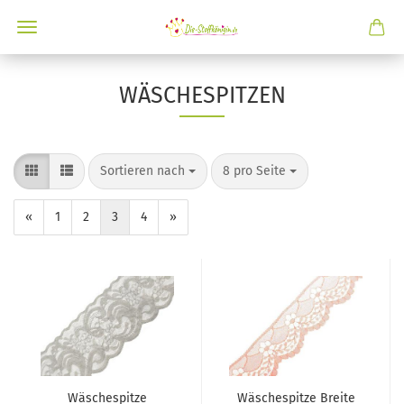
WÄSCHESPITZEN
Sortieren nach
8 pro Seite
«
1
2
3
4
»
Wäschespitze
Wäschespitze Breite