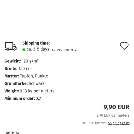
Shipping time:
A
ca. 3-5 days
(abroad may vary)
t
Gewicht:
120 g/m²
w
Breite:
150 cm
l
Muster:
Tupfen, Punkte
Grundfarbe:
Schwarz
Weight:
0.18
kg per meters
Minimum order:
0,2
9,90 EUR
9,90 EUR per meters
incl. 19% tax excl.
Shipping costs
meters: